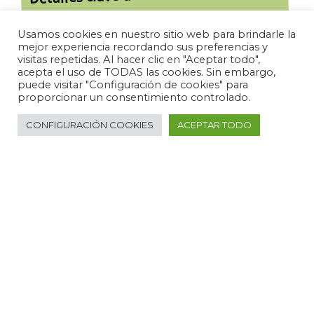
Se priorizará el bienestar sin
Comodidad y estilo:
sacrificar el diseño, con un auge del calzado plano
Usamos cookies en nuestro sitio web para brindarle la
mejor experiencia recordando sus preferencias y
y siluetas cómodas.
visitas repetidas. Al hacer clic en "Aceptar todo",
Se incorporarán técnicas
Detalles artesanales:
acepta el uso de TODAS las cookies. Sin embargo,
como perforaciones, trenzados, pliegues y frunces
puede visitar "Configuración de cookies" para
proporcionar un consentimiento controlado.
para añadir textura y originalidad.
Se reinventarán clásicos de
Nostalgia por los 2000:
CONFIGURACIÓN COOKIES
ACEPTAR TODO
esta década, adaptándolos a las tendencias
actuales.
Sandalias y salones destalonados:
Con texturas y
trenzados en colores cálidos y neutros serán muy
habituales en cualquier ocasión.
Mocasines y bailarinas:
Estos clásicos regresan con
fuerza.
Piezas orgánicas y esculpidas:
Se apreciarán
diseños inspirados en la naturaleza y con formas